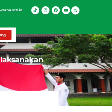
arna.sch.id
rang
Dilaksanakan