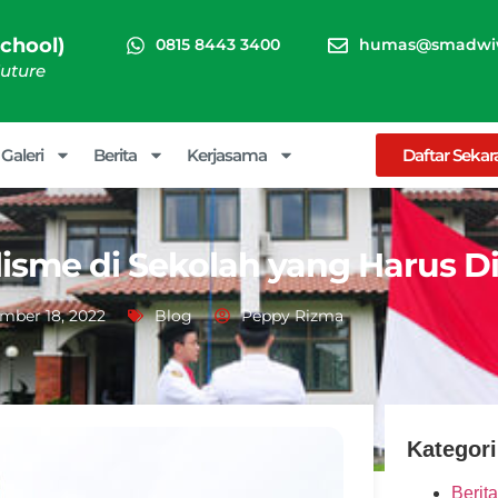
chool)
0815 8443 3400
humas@smadwiw
Future
Galeri
Berita
Kerjasama
Daftar Seka
lisme di Sekolah yang Harus 
mber 18, 2022
Blog
Peppy Rizma
Kategori
Berita