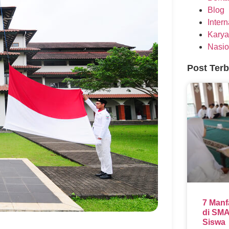
Blog
Inter
Karya
Nasio
Post Ter
7 Manf
di SMA
Siswa