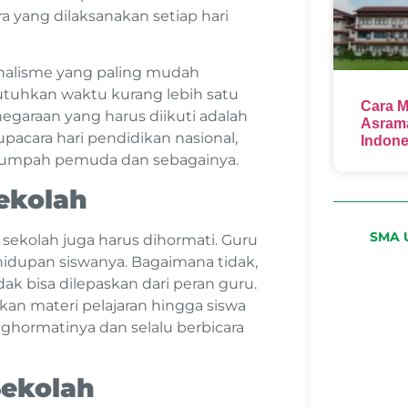
a yang dilaksanakan setiap hari
nalisme yang paling mudah
utuhkan waktu kurang lebih satu
Cara M
egaraan yang harus diikuti adalah
Asrama
pacara hari pendidikan nasional,
Indone
i sumpah pemuda dan sebagainya.
ekolah
SMA U
sekolah juga harus dihormati. Guru
idupan siswanya. Bagaimana tidak,
k bisa dilepaskan dari peran guru.
an materi pelajaran hingga siswa
ghormatinya dan selalu berbicara
Sekolah