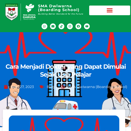
SMA Dwiwarna
(Boarding School)
Building Better Standard for the Future
Cara Menjadi Dokter yang Dapat Dimulai
Sejak Usia Pelajar
April 27, 2023
Blog
SMA Dwiwarna (Boarding School)