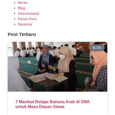
Berita
Blog
Internasional
Karya Guru
Nasional
Post Terbaru
BLOG
7 Manfaat Belajar Bahasa Arab di SMA
untuk Masa Depan Siswa