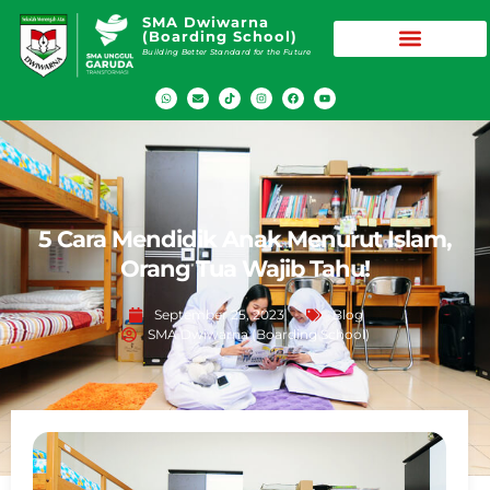
SMA Dwiwarna
(Boarding School)
Building Better Standard for the Future
5 Cara Mendidik Anak Menurut Islam,
Orang Tua Wajib Tahu!
September 25, 2023
Blog
SMA Dwiwarna (Boarding School)