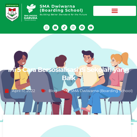
SMA Dwiwarna
(Boarding School)
Building Better Standard for the Future
Ini 5 Cara Bersosialisasi di Sekolah yang
Baik
April 17, 2022
Blog
SMA Dwiwarna (Boarding School)