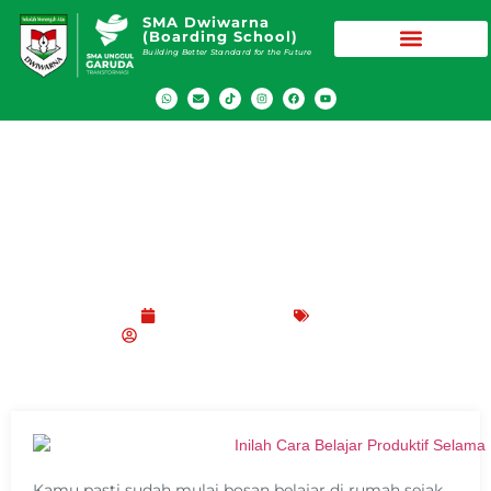
SMA Dwiwarna
(Boarding School)
Building Better Standard for the Future
Pelajari Cara Belajar Produktif Selama
Pandemi Berikut Ini
Februari 17, 2021
Blog
SMA Dwiwarna (Boarding School)
Kamu pasti sudah mulai bosan belajar di rumah sejak