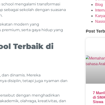
g school mengalami transformasi
Blog
gap sebagai sekolah dengan suasana
Inter
h.
Karya
Nasio
ndekatan modern yang
s premium, serta gaya hidup yang
Post Ter
ool Terbaik di
l, dan dinamis. Mereka
a disiplin, tetapi juga nyaman dan
7 Manf
tersebut dengan menghadirkan
di SMA
ademik, olahraga, kreativitas, dan
Siswa