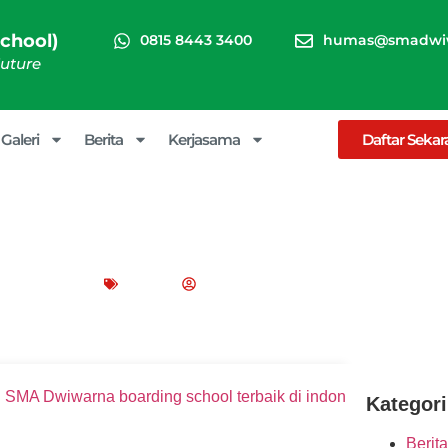
chool)
0815 8443 3400
humas@smadwiw
Future
Galeri
Berita
Kerjasama
Daftar Seka
oarding School Terbaik di Indo
uari 6, 2026
Blog
Peppy Rizma
Kategori
Berita