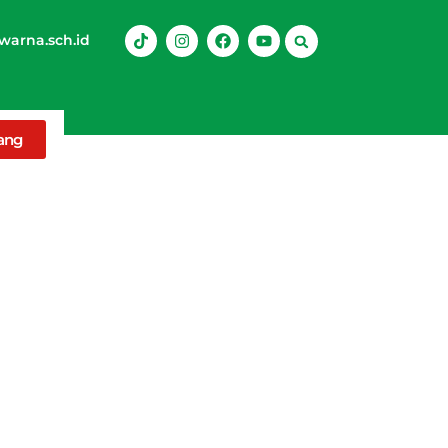
arna.sch.id
rang
nesia