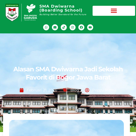
SMA Dwiwarna
(Boarding School)
Building Better Standard for the Future
Alasan SMA Dwiwarna Jadi Sekolah
Favorit di Bogor Jawa Barat
Februari 21, 2026
Blog
Peppy Rizma