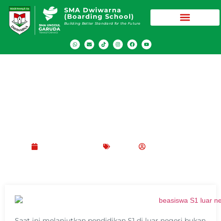
SMA Dwiwarna
(Boarding School)
Building Better Standard for the Future
7 Daftar Beasiswa S1 Luar Negeri untuk
Pelajar SMA Tahun 2025
Agustus 25, 2025
Blog
Peppy Rizma
Saat ini melanjutkan pendidikan S1 di luar negeri bukan