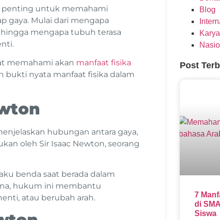
ar penting untuk memahami
Blog
p gaya. Mulai dari mengapa
Inter
, hingga mengapa tubuh terasa
Karya
nti.
Nasio
pat memahami akan
manfaat fisika
Post Ter
n bukti nyata manfaat fisika dalam
wton
enjelaskan hubungan antara gaya,
kan oleh Sir Isaac Newton, seorang
aku benda saat berada dalam
ana, hukum ini membantu
7 Manf
nti, atau berubah arah.
di SMA
Siswa
ewton