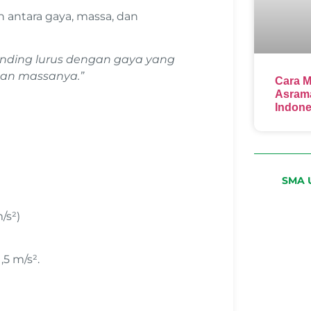
ntara gaya, massa, dan
nding lurus dengan gaya yang
gan massanya.”
Cara M
Asrama
Indone
SMA U
/s²)
5 m/s².