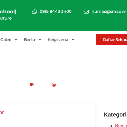
chool)
0815 8443 3400
humas@smadwiw
Future
Galeri
Berita
Kerjasama
Daftar Seka
2, dan 3 Newton Secara Men
Contohnya
ber 15, 2025
Blog
Peppy Rizma
Kategori
Berita