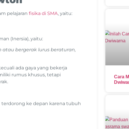
am pelajaran
fisika di SMA
, yaitu:
 (Inersia), yaitu:
atau bergerak lurus beraturan,
ecuali ada gaya yang bekerja
iliki rumus khusus, tetapi
Cara M
rak.
Dwiwar
an terdorong ke depan karena tubuh