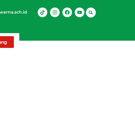
arna.sch.id
rang
dalam Beserta