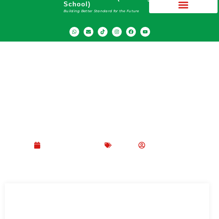
School)
Building Better Standard for the Future
7 Manfaat Belajar Fisika dalam Kehidupan
Sehari-hari
November 2, 2022
Blog
Peppy Rizma