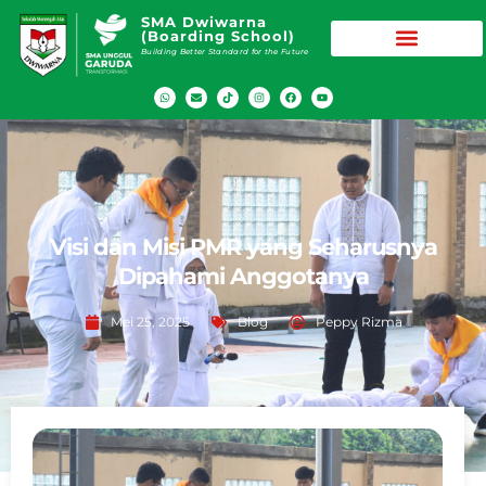
SMA Dwiwarna
(Boarding School)
Building Better Standard for the Future
Visi dan Misi PMR yang Seharusnya
Dipahami Anggotanya
Mei 25, 2025
Blog
Peppy Rizma