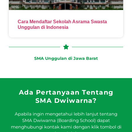
Cara Mendaftar Sekolah Asrama Swasta
Unggulan di Indonesia
SMA Unggulan di Jawa Barat
Ada Pertanyaan Tentang
SMA Dwiwarna?
Apabila ingin mengetahui lebih lanjut tentang
SMA Dwiwarna (Boarding School) dapat
menghubungi kontak kami dengan klik tombol di