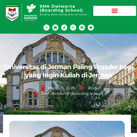
SMA Dwiwarna
(Boarding School)
Building Better Standard for the Future
Universitas di Jerman Paling Populer bagi
yang Ingin Kuliah di Jerman
Maret 25, 2023
Blog
SMA Dwiwarna (Boarding School)