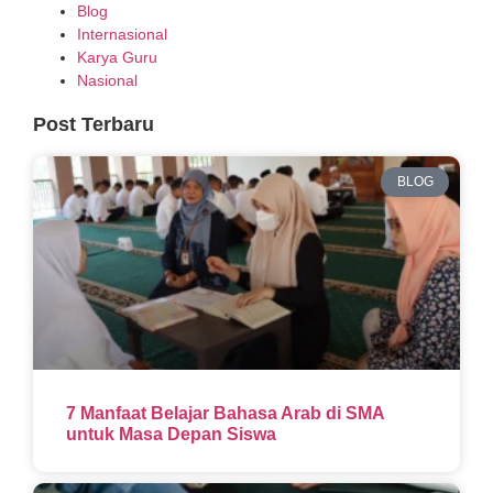
Blog
Internasional
Karya Guru
Nasional
Post Terbaru
BLOG
7 Manfaat Belajar Bahasa Arab di SMA
untuk Masa Depan Siswa