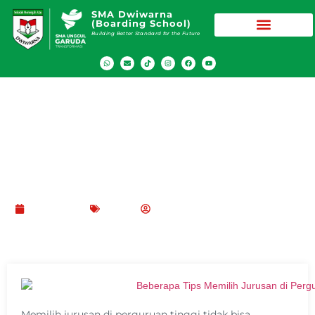
SMA Dwiwarna
(Boarding School)
Building Better Standard for the Future
Tips Memilih Jurusan di Perguruan Tinggi
Sesuai Minat Bakat
Juli 4, 2021
Blog
SMA Dwiwarna (Boarding School)
Memilih jurusan di perguruan tinggi tidak bisa