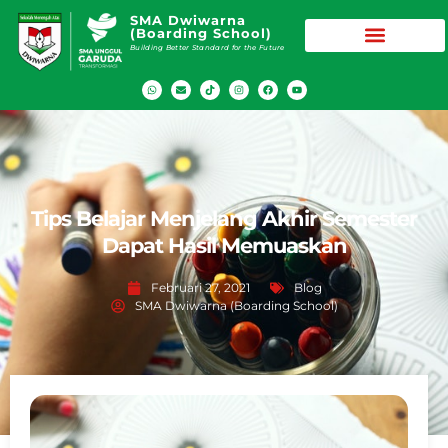
SMA Dwiwarna
(Boarding School)
Building Better Standard for the Future
Tips Belajar Menjelang Akhir Semester
Dapat Hasil Memuaskan
Februari 27, 2021
Blog
SMA Dwiwarna (Boarding School)