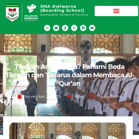
SMA Dwiwarna
(Boarding School)
Building Better Standard for the Future
Tilawah Artinya Apa? Pahami Beda
Tilawah dan Tadarus dalam Membaca Al-
Qur’an
November 22, 2025
Blog
Peppy Rizma