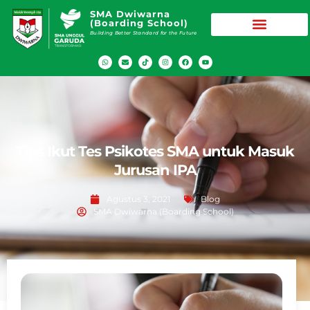
SMA Dwiwarna
(Boarding School)
Building Better Standard for the Future
Tips Ikut Tes Psikotes SMA untuk Masuk
Jurusan IPA
Agustus 3, 2021
Blog
SMA Dwiwarna (Boarding School)