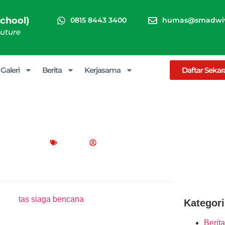
chool)
0815 8443 3400
humas@smadwiw
Future
Galeri
Berita
Kerjasama
Daftar Seka
 Manfaat, Fungsi, dan Daftar I
uari 4, 2026
Blog
Peppy Rizma
Kategori
Berita