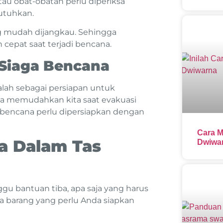
au obat-obatan perlu diperiksa
butuhkan.
g mudah dijangkau. Sehingga
epat saat terjadi bencana.
Siaga Bencana
lah sebagai persiapan untuk
ta memudahkan kita saat evakuasi
 bencana perlu dipersiapkan dengan
Cara M
a Dalam Tas
Dwiwar
u bantuan tiba, apa saja yang harus
pa barang yang perlu Anda siapkan