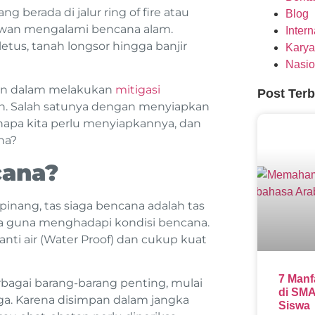
g berada di jalur ring of fire atau
Blog
rawan mengalami bencana alam.
Inter
etus, tanah longsor hingga banjir
Karya
Nasio
uan dalam melakukan
mitigasi
Post Ter
an. Salah satunya dengan menyiapkan
enapa kita perlu menyiapkannya, dan
na?
cana?
inang, tas siaga bencana adalah tas
ga guna menghadapi kondisi bencana.
nti air (Water Proof) dan cukup kuat
7 Manf
rbagai barang-barang penting, mulai
di SMA
rga. Karena disimpan dalam jangka
Siswa