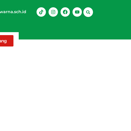
arna.sch.id
rang
sinya