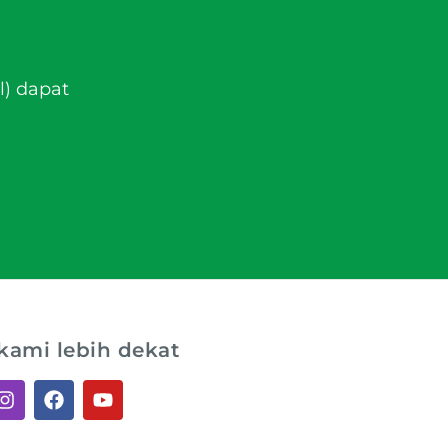
l) dapat
kami lebih dekat