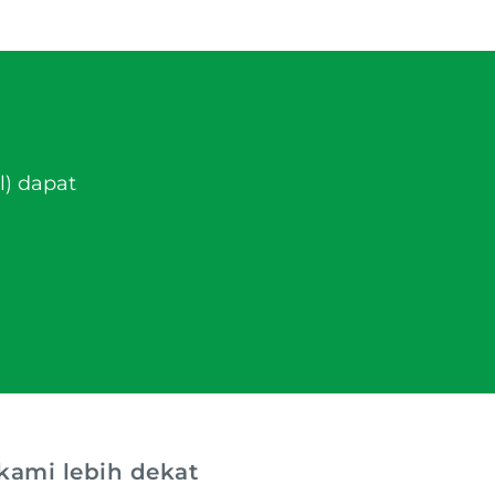
l) dapat
kami lebih dekat