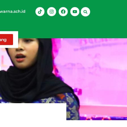
arna.sch.id
rang
a