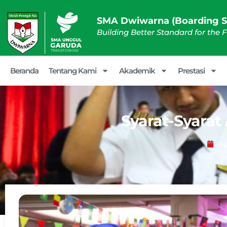
SMA Dwiwarna (Boarding S
Building Better Standard for the 
Beranda
Tentang Kami
Akademik
Prestasi
Syarat-Syarat
Ap