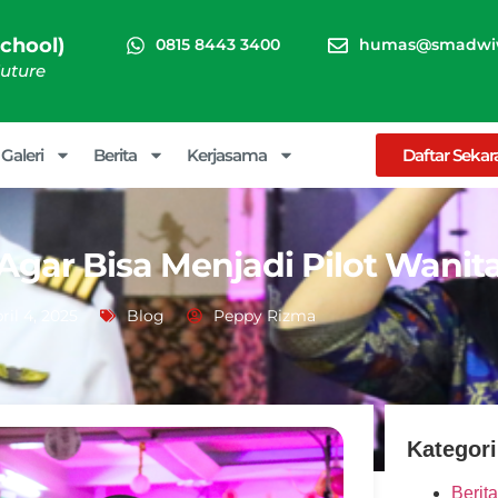
chool)
0815 8443 3400
humas@smadwiw
Future
Galeri
Berita
Kerjasama
Daftar Seka
 Agar Bisa Menjadi Pilot Wanit
ril 4, 2025
Blog
Peppy Rizma
Kategori
Berita