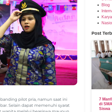
Blog
Inter
Karya
Nasio
Post Ter
banding pilot pria, namun saat ini
7 Manf
di SMA
ebar. Selain dapat memenuhi syarat
Siswa
lot wanita melalui beasiswa maupun