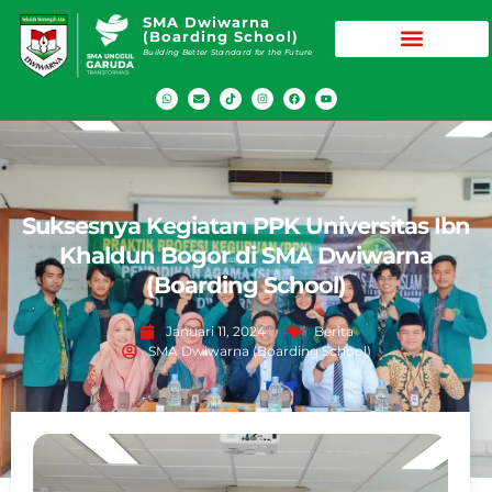
SMA Dwiwarna
(Boarding School)
Building Better Standard for the Future
Suksesnya Kegiatan PPK Universitas Ibn
Khaldun Bogor di SMA Dwiwarna
(Boarding School)
Januari 11, 2024
Berita
SMA Dwiwarna (Boarding School)