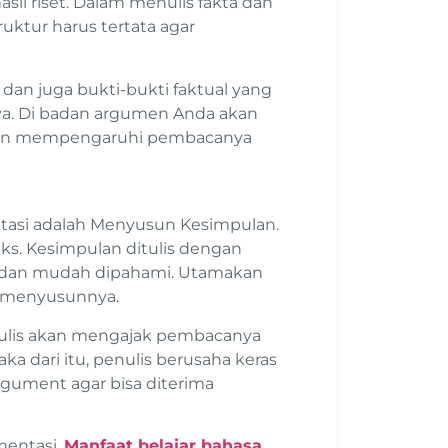
asil riset. Dalam menulis fakta dan
uktur harus tertata agar
dan juga bukti-bukti faktual yang
a. Di badan argumen Anda akan
n dan mempengaruhi pembacanya
tasi adalah Menyusun Kesimpulan.
teks. Kesimpulan ditulis dengan
s dan mudah dipahami. Utamakan
m menyusunnya.
nulis akan mengajak pembacanya
a dari itu, penulis berusaha keras
rgument agar bisa diterima
mentasi.
Manfaat belajar bahasa