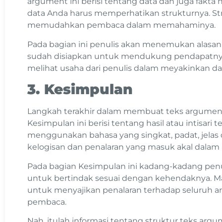
argument ini berisi tentang data dan juga fakta h
data Anda harus memperhatikan strukturnya. Str
memudahkan pembaca dalam memahaminya.
Pada bagian ini penulis akan menemukan alasan 
sudah disiapkan untuk mendukung pendapatny
melihat usaha dari penulis dalam meyakinka
3. Kesimpulan
Langkah terakhir dalam membuat teks argumen
Kesimpulan ini berisi tentang hasil atau intisari 
menggunakan bahasa yang singkat, padat, jela
kelogisan dan penalaran yang masuk akal dala
Pada bagian Kesimpulan ini kadang-kadang pe
untuk bertindak sesuai dengan kehendaknya. Mak
untuk menyajikan penalaran terhadap seluruh a
pembaca.
Nah, itulah informasi tentang struktur teks argu