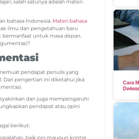
jari, salah satunya adalah materi
ran bahasa Indonesia.
Materi bahasa
nyak ilmu dan pengetahuan baru
at bermanfaat untuk masa depan.
argumentasi?
mentasi
 memuat pendapat penulis yang
 Dari pengertian ini diketahui jika
Cara M
umentasi.
Dwiwar
 meyakinkan dan juga mempengaruhi
gungkapkan pendapat atau opini
agai berikut:
masalahan, baik pro maupun kontra