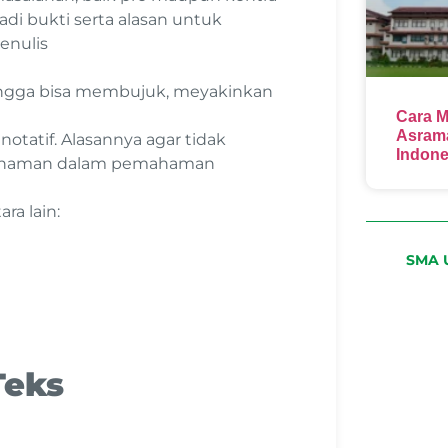
adi bukti serta alasan untuk
enulis
ehingga bisa membujuk, meyakinkan
.
Cara M
Asrama
tatif. Alasannya agar tidak
Indone
ahaman dalam pemahaman
ra lain:
SMA U
Teks