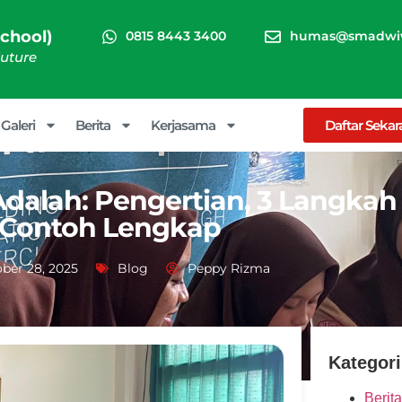
chool)
0815 8443 3400
humas@smadwiw
Future
Galeri
Berita
Kerjasama
Daftar Seka
Adalah: Pengertian, 3 Langka
Contoh Lengkap
ber 28, 2025
Blog
Peppy Rizma
Kategori
Berita