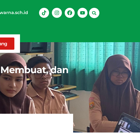
arna.sch.id
rang
h Membuat, dan