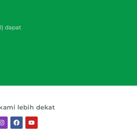
l) dapat
kami lebih dekat