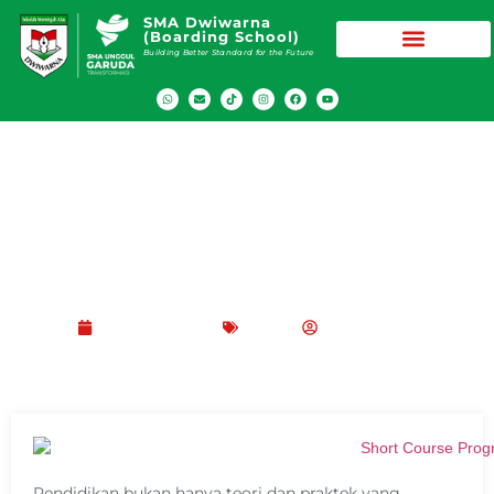
SMA Dwiwarna
(Boarding School)
Building Better Standard for the Future
Mengenal Apa Itu Short Course untuk
Siswa dan Keuntungannya
Maret 28, 2025
Blog
Peppy Rizma
Pendidikan bukan hanya teori dan praktek yang