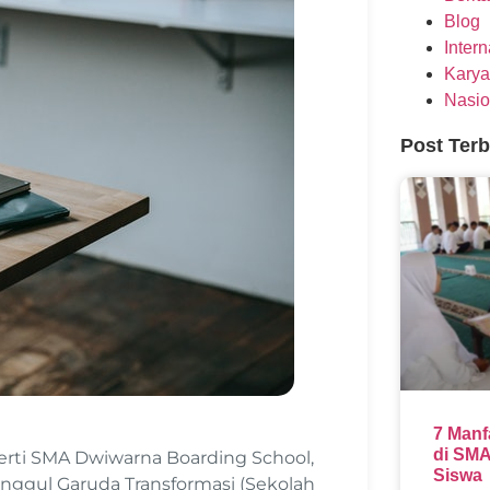
Blog
Inter
Karya
Nasio
Post Ter
7 Manf
di SMA
rti SMA Dwiwarna Boarding School,
Siswa
nggul Garuda Transformasi (Sekolah