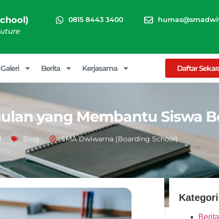
chool)
0815 8443 3400
humas@smadwiw
Future
Galeri
Berita
Kerjasama
Daftar Seka
ulan yang Membantu Siswa Be
1
Blog
SMA Dwiwarna (Boarding School)
Kategori
Berita