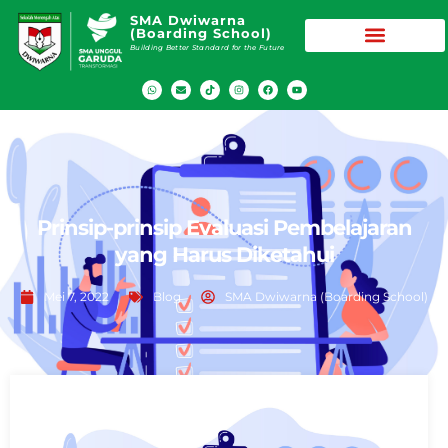
SMA Dwiwarna
(Boarding School)
Building Better Standard for the Future
Prinsip-prinsip Evaluasi Pembelajaran
yang Harus Diketahui
Mei 7, 2022
Blog
SMA Dwiwarna (Boarding School)