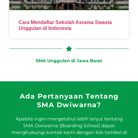
Cara Mendaftar Sekolah Asrama Swasta
Unggulan di Indonesia
SMA Unggulan di Jawa Barat
Ada Pertanyaan Tentang
SMA Dwiwarna?
Apabila ingin mengetahui lebih lanjut tentang
SMA Dwiwarna (Boarding School) dapat
menghubungi kontak kami dengan klik tombol di