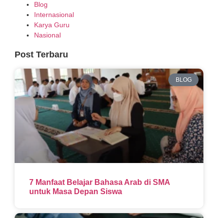
Blog
Internasional
Karya Guru
Nasional
Post Terbaru
BLOG
7 Manfaat Belajar Bahasa Arab di SMA
untuk Masa Depan Siswa