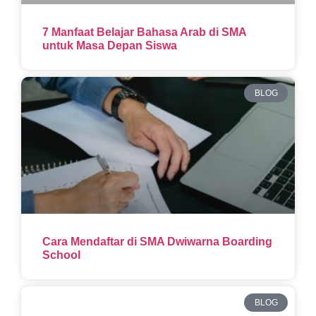
7 Manfaat Belajar Bahasa Arab di SMA
untuk Masa Depan Siswa
BLOG
Cara Mendaftar di SMA Dwiwarna Boarding
School
BLOG