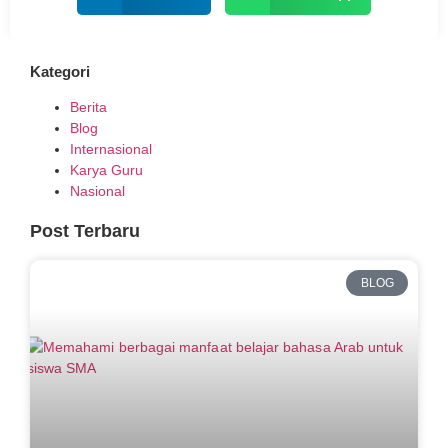
Kategori
Berita
Blog
Internasional
Karya Guru
Nasional
Post Terbaru
BLOG