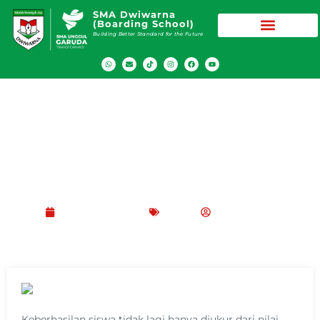
SMA Dwiwarna
(Boarding School)
Building Better Standard for the Future
Cara Mengembangkan Minat Lewat
Prestasi Non Akademik SMA
Februari 27, 2026
Blog
Peppy Rizma
Keberhasilan siswa tidak lagi hanya diukur dari nilai