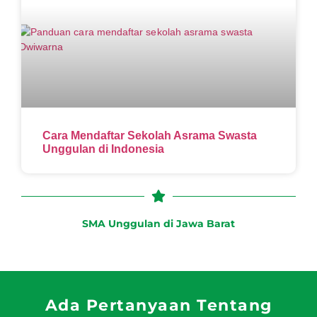
Cara Mendaftar Sekolah Asrama Swasta
Unggulan di Indonesia
SMA Unggulan di Jawa Barat
Ada Pertanyaan Tentang