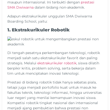
maupun internasional. Ini terbukti dengan
prestasi
SMA Dwiwarna
dalam bidang non-akademik.
Adapun ekstrakurikuler unggulan SMA Dwiwarna
Boarding School, yaitu:
1. Ekstrakurikuler Robotik
Di tengah pesatnya perkembangan teknologi, robotik
menjadi salah satu ekstrakurikuler favorit dan paling
strategis. Melalui
ekstrakurikuler robotik
, siswa dilatih
berpikir kritis, problem solving, serta bekerja dalam
tim untuk menciptakan inovasi teknologi.
Prestasi di bidang robotik tidak hanya sebatas piala,
tetapi juga menjadi portofolio kuat untuk masuk ke
fakultas teknik, teknologi informasi, hingga universitas
luar negeri yang menilai kemampuan inovasi siswa.
Kompetisi robotik tingkat nasional dan internasional
menjadi ajang pembuktian bahwa prestasi non