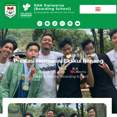
SMA Dwiwarna
(Boarding School)
Building Better Standard for the Future
Prestasi Memukau Ekskul Renang
Februari 28, 2024
Berita
SMA Dwiwarna (Boarding School)