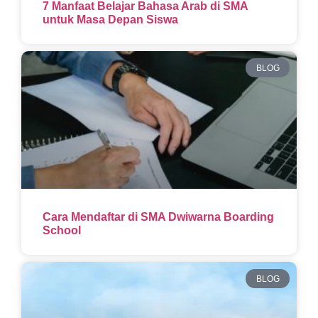
7 Manfaat Belajar Bahasa Arab di SMA
untuk Masa Depan Siswa
BLOG
Cara Mendaftar di SMA Dwiwarna Boarding
School
BLOG