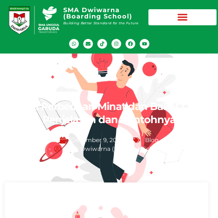
SMA Dwiwarna
(Boarding School)
Building Better Standard for the Future
Apa Perbedaan Minat dan Bakat? Ini
Penjelasan dan Contohnya
Desember 9, 2022
Blog
SMA Dwiwarna (Boarding School)