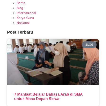
Berita
Blog
Internasional
Karya Guru
Nasional
Post Terbaru
BLOG
7 Manfaat Belajar Bahasa Arab di SMA
untuk Masa Depan Siswa