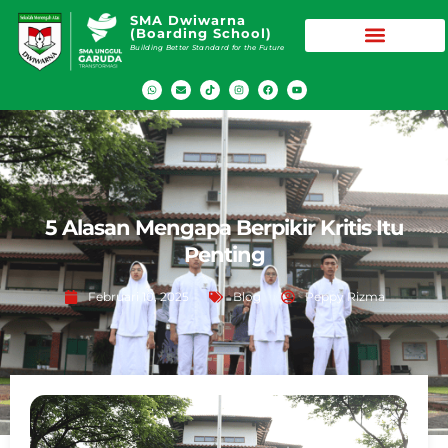
SMA Dwiwarna
(Boarding School)
Building Better Standard for the Future
5 Alasan Mengapa Berpikir Kritis Itu
Penting
Februari 10, 2025
Blog
Peppy Rizma