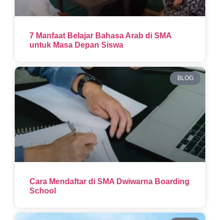
7 Manfaat Belajar Bahasa Arab di SMA
untuk Masa Depan Siswa
BLOG
Cara Mendaftar di SMA Dwiwarna Boarding
School