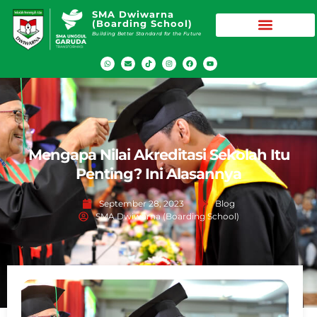
SMA Dwiwarna
(Boarding School)
Building Better Standard for the Future
Mengapa Nilai Akreditasi Sekolah Itu
Penting? Ini Alasannya
September 28, 2023
Blog
SMA Dwiwarna (Boarding School)