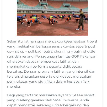
Selain itu, latihan juga mencakup kesemaptaan tipe B
yang melibatkan berbagai jenis aktivitas seperti push
up – sit up – pull bagi putra, chunning – putri, shuttle
run, dan renang. Penggunaan fasilitas GOR Pakansari
diharapkan dapat memperkuat latihan dan
meningkatkan performa peserta didik secara
bertahap. Dengan program latihan yang intensif dan
terarah, diharapkan peserta didik dapat merasakan
peningkatan yang signifikan dalam kesiapan fisik
mereka.
Bagi yang tertarik merasakan layanan CATAR seperti
yang diselenggarakan oleh SMA Dwiwarna, Anda
dapat mendaftar sekarang untuk bergabung dan