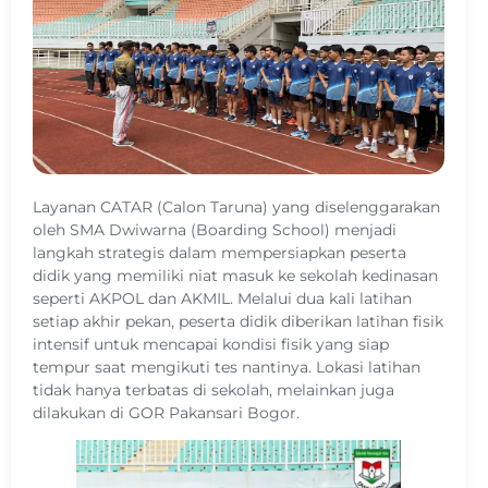
Layanan CATAR (Calon Taruna) yang diselenggarakan
oleh SMA Dwiwarna (Boarding School) menjadi
langkah strategis dalam mempersiapkan peserta
didik yang memiliki niat masuk ke sekolah kedinasan
seperti AKPOL dan AKMIL. Melalui dua kali latihan
setiap akhir pekan, peserta didik diberikan latihan fisik
intensif untuk mencapai kondisi fisik yang siap
tempur saat mengikuti tes nantinya. Lokasi latihan
tidak hanya terbatas di sekolah, melainkan juga
dilakukan di GOR Pakansari Bogor.