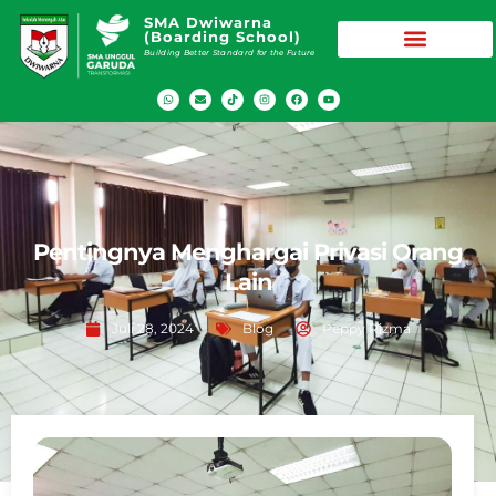
SMA Dwiwarna
(Boarding School)
Building Better Standard for the Future
Pentingnya Menghargai Privasi Orang
Lain
Juli 28, 2024
Blog
Peppy Rizma