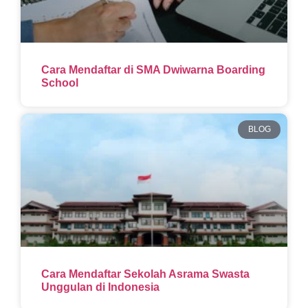
Cara Mendaftar di SMA Dwiwarna Boarding
School
BLOG
Cara Mendaftar Sekolah Asrama Swasta
Unggulan di Indonesia