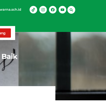
arna.sch.id
rang
 Baik