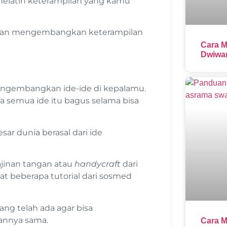
 melatih keterampilan yang kamu
 dan mengembangkan keterampilan
Cara M
Dwiwar
engembangkan ide-ide di kepalamu.
 semua ide itu bagus selama bisa
r dunia berasal dari ide
jinan tangan atau
handycraft
dari
t beberapa tutorial dari sosmed
ng telah ada agar bisa
annya sama.
Cara M