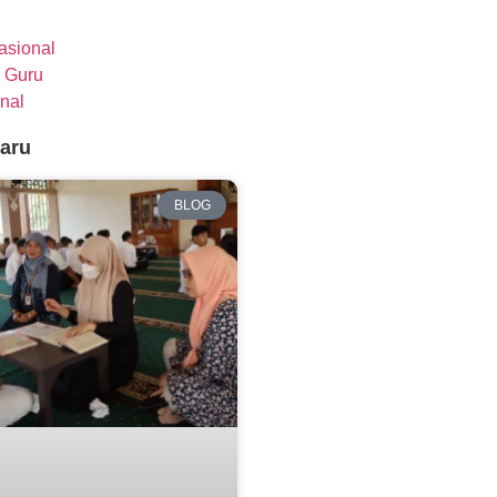
nasional
 Guru
nal
baru
BLOG