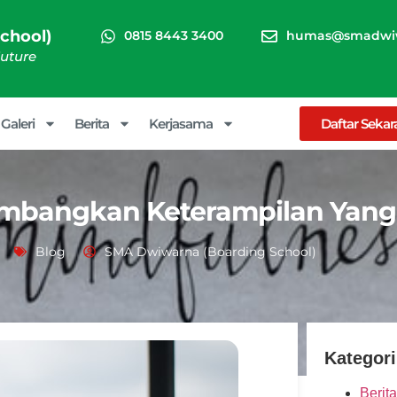
chool)
0815 8443 3400
humas@smadwiw
Future
Galeri
Berita
Kerjasama
Daftar Seka
embangkan Keterampilan Yang
Blog
SMA Dwiwarna (Boarding School)
Kategori
Berita