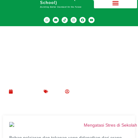
School)
Building Better Standard for the Future
Cara Mengatasi Stres di Sekolah Sejak Usia
Muda
Juli 20, 2021
Blog
SMA Dwiwarna (Boarding School)
Beban pelajaran dan tekanan yang didapatkan dari orang