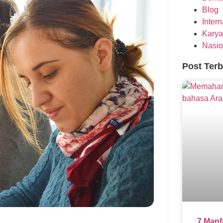
Blog
Inter
Karya
Nasio
Post Ter
7 Manf