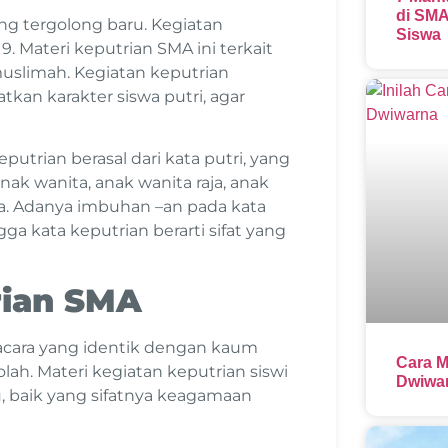
di SMA
g tergolong baru. Kegiatan
Siswa
. Materi keputrian SMA ini terkait
muslimah. Kegiatan keputrian
kan karakter siswa putri, agar
trian berasal dari kata putri, yang
ak wanita, anak wanita raja, anak
a. Adanya imbuhan –an pada kata
a kata keputrian berarti sifat yang
rian SMA
-acara yang identik dengan kaum
Cara M
olah. Materi kegiatan keputrian siswi
Dwiwar
u, baik yang sifatnya keagamaan