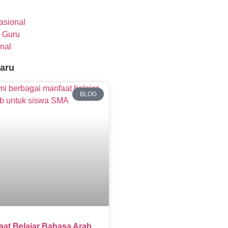
nasional
 Guru
nal
baru
BLOG
aat Belajar Bahasa Arab