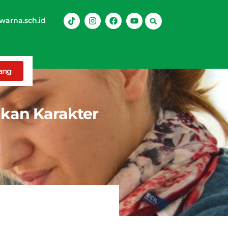
arna.sch.id
rang
ikan Karakter