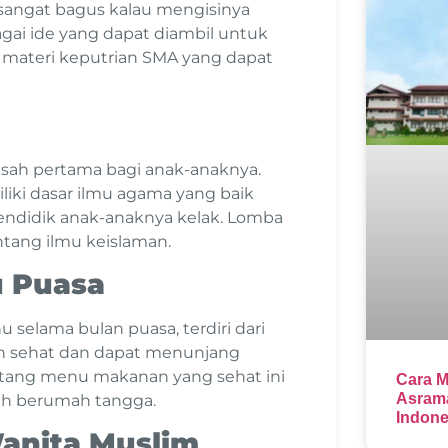
sangat bagus kalau mengisinya
agai ide yang dapat diambil untuk
oh materi keputrian SMA yang dapat
asah pertama bagi anak-anaknya.
liki dasar ilmu agama yang baik
endidik anak-anaknya kelak. Lomba
tang ilmu keislaman.
 Puasa
 selama bulan puasa, terdiri dari
n sehat dan dapat menunjang
entang menu makanan yang sehat ini
Cara M
Asrama
ah berumah tangga.
Indone
Wanita Muslim