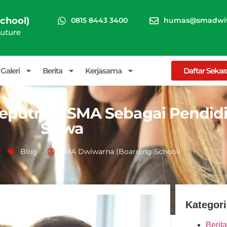
chool)
0815 8443 3400
humas@smadwiw
Future
Galeri
Berita
Kerjasama
Daftar Seka
 Keputrian SMA Sebagai Pendid
Siswa
Blog
SMA Dwiwarna (Boarding School)
Kategori
Berita