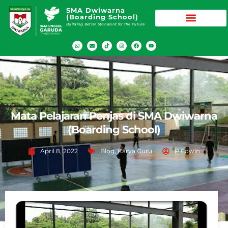
SMA Dwiwarna
(Boarding School)
Building Better Standard for the Future
Mata Pelajaran Penjas di SMA Dwiwarna
(Boarding School)
April 8, 2022
Blog
,
Karya Guru
P Edwin