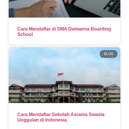
Cara Mendaftar di SMA Dwiwarna Boarding
School
BLOG
Cara Mendaftar Sekolah Asrama Swasta
Unggulan di Indonesia