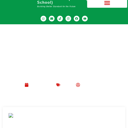
School)
Building Better Standard for the Future
Manfaat Korean Club di SMA dan Cara
Bergabungnya
Juni 3, 2026
Blog
Peppy Rizma