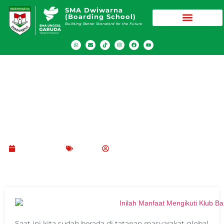
SMA Dwiwarna
(Boarding School)
Building Better Standard for the Future
Inilah 5 Manfaat Mengikuti Klub Bahasa di
Sekolah
Mei 20, 2021
Blog
SMA Dwiwarna (Boarding School)
Saat ini kita sudah berada di tatanan masyarakat global