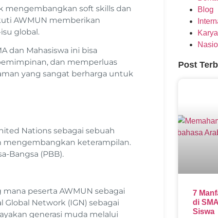
k mengembangkan soft skills dan
Blog
ngikuti AWMUN memberikan
Inter
isu global.
Karya
Nasio
MA dan Mahasiswa ini bisa
pemimpinan, dan memperluas
Post Ter
galaman yang sangat berharga untuk
nited Nations sebagai sebuah
m mengembangkan keterampilan.
sa-Bangsa (PBB).
ang mana peserta AWMUN sebagai
7 Manf
l Global Network (IGN) sebagai
di SMA
Siswa
ayakan generasi muda melalui