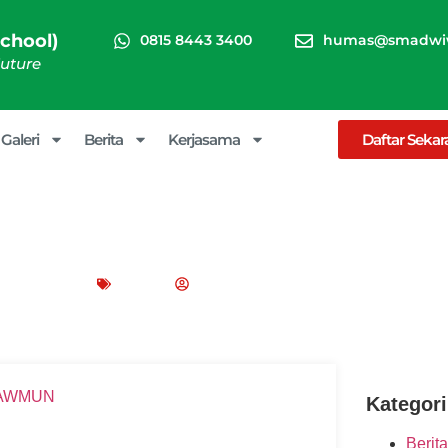
chool)
0815 8443 3400
humas@smadwiw
Future
Galeri
Berita
Kerjasama
Daftar Seka
i AWMUN untuk Pengembangan
et 19, 2025
Blog
Peppy Rizma
Kategori
Berita