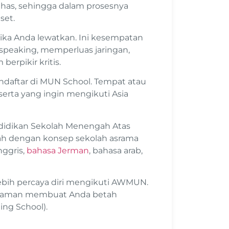
ahas, sehingga dalam prosesnya
set.
ika Anda lewatkan. Ini kesempatan
speaking, memperluas jaringan,
erpikir kritis.
daftar di MUN School. Tempat atau
erta yang ingin mengikuti Asia
didikan Sekolah Menengah Atas
lah dengan konsep sekolah asrama
nggris,
bahasa Jerman
, bahasa arab,
bih percaya diri mengikuti AWMUN.
g nyaman membuat Anda betah
ng School).