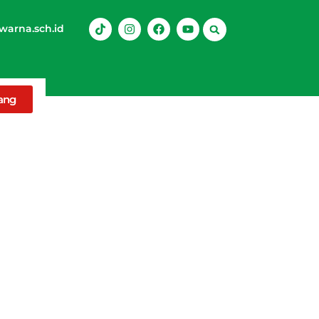
arna.sch.id
rang
 Diri