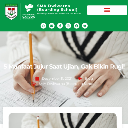
SMA Dwiwarna
(Boarding School)
Building Better Standard for the Future
5 Manfaat Jujur Saat Ujian, Gak Bikin Rugi!
Desember 11, 2021
Blog
SMA Dwiwarna (Boarding School)