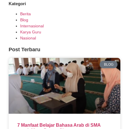
Kategori
Berita
Blog
Internasional
Karya Guru
Nasional
Post Terbaru
BLOG
7 Manfaat Belajar Bahasa Arab di SMA