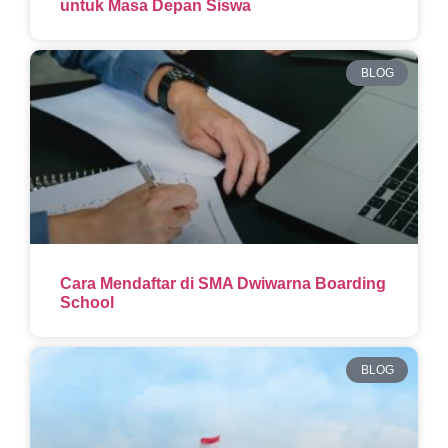
untuk Masa Depan Siswa
BLOG
Cara Mendaftar di SMA Dwiwarna Boarding
School
BLOG