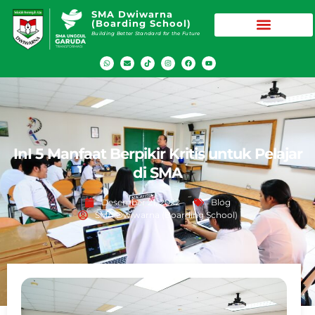
SMA Dwiwarna
(Boarding School)
Building Better Standard for the Future
InI 5 Manfaat Berpikir Kritis untuk Pelajar
di SMA
Desember 21, 2022
Blog
SMA Dwiwarna (Boarding School)