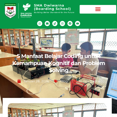
SMA Dwiwarna
(Boarding School)
Building Better Standard for the Future
5 Manfaat Belajar Coding untuk
Kemampuan Kognitif dan Problem
Solving
Januari 28, 2026
Blog
Peppy Rizma