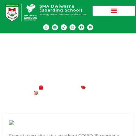
SMA Dwiwarna
(Boarding School)
Building Better Standard for the Future
Masa Pandemi, Lulusan SMA Dwiwarna
ke PTN Makin Meningkat
Agustus 15, 2021
Blog
SMA Dwiwarna (Boarding School)
Seperti yang kita tahu, pandemi COVID-19 memang