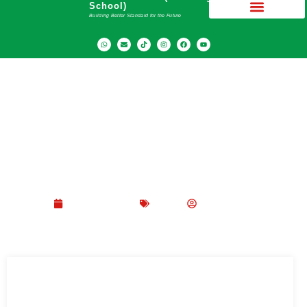
School)
Building Better Standard for the Future
Integrasi Kurikulum Nasional dan Keagamaan
di Islamic Boarding School
Maret 12, 2026
Blog
Peppy Rizma