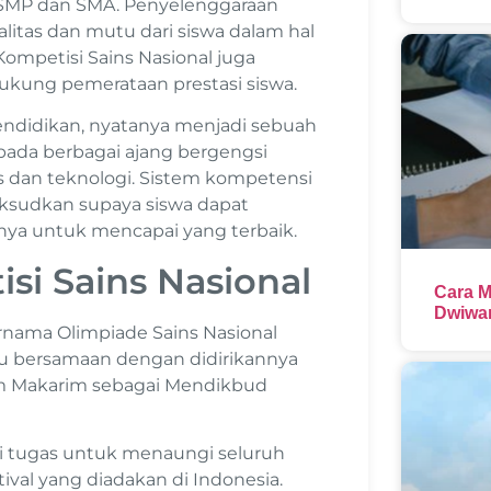
, SMP dan SMA. Penyelenggaraan
litas dan mutu dari siswa dalam hal
ompetisi Sains Nasional juga
kung pemerataan prestasi siswa.
endidikan, nyatanya menjadi sebuah
pada berbagai ajang bergengsi
ns dan teknologi. Sistem kompetensi
aksudkan supaya siswa dapat
a untuk mencapai yang terbaik.
si Sains Nasional
Cara M
Dwiwar
rnama Olimpiade Sains Nasional
lu bersamaan dengan didirikannya
iem Makarim sebagai Mendikbud
ki tugas untuk menaungi seluruh
val yang diadakan di Indonesia.