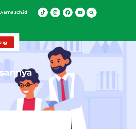
arna.sch.id
rang
asannya