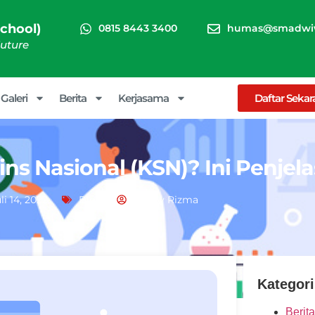
chool)
0815 8443 3400
humas@smadwiw
Future
Galeri
Berita
Kerjasama
Daftar Seka
ins Nasional (KSN)? Ini Penjel
li 14, 2022
Blog
Peppy Rizma
Kategori
Berita