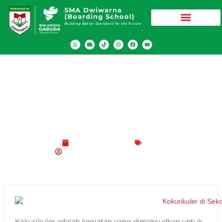
SMA Dwiwarna
(Boarding School)
Building Better Standard for the Future
Apa Maksud Kokurikuler di Sekolah? Ini
Pengertian dan Contohnya
Februari 26, 2022
Blog
SMA Dwiwarna (Boarding School)
Kokurikuler adalah kegiatan yang dimaksudkan untuk