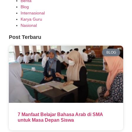
Berita
Blog
Internasional
Karya Guru
Nasional
Post Terbaru
BLOG
7 Manfaat Belajar Bahasa Arab di SMA
untuk Masa Depan Siswa