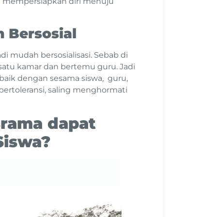
 mempersiapkan diri menuju
 Bersosial
di mudah bersosialisasi. Sebab di
 satu kamar dan bertemu guru. Jadi
baik dengan sesama siswa, guru,
bertoleransi, saling menghormati
srama dapat
Siswa?