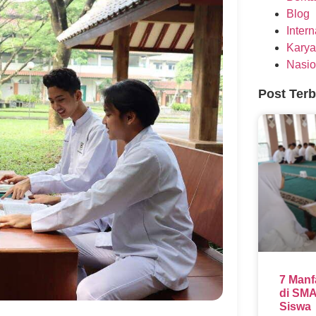
Blog
Inter
Karya
Nasio
Post Ter
7 Manf
di SMA
Siswa