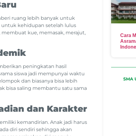
Baru
beri ruang lebih banyak untuk
 untuk kehidupan setelah lulus
n, membuat kue, memasak, merajut,
Cara M
Asrama
Indone
ademik
mberikan peningkatan hasil
srama siswa jadi mempunyai waktu
SMA U
elompok dan biasanya bisa lebih
k bisa saling membantu satu sama
dian dan Karakter
miliki kemandirian. Anak jadi harus
ada diri sendiri sehingga akan