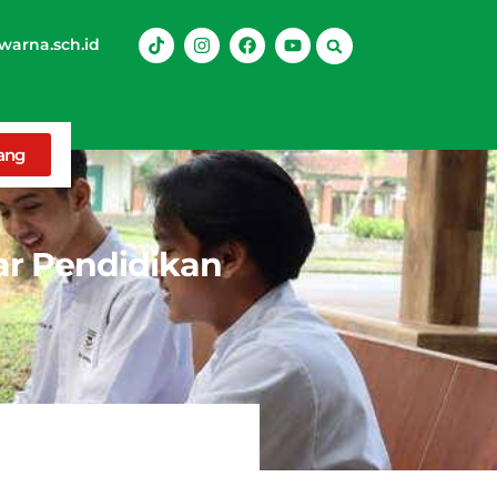
arna.sch.id
rang
ar Pendidikan