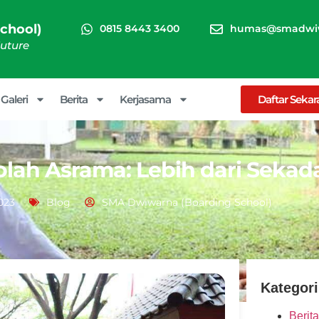
chool)
0815 8443 3400
humas@smadwiw
Future
Galeri
Berita
Kerjasama
Daftar Seka
olah Asrama: Lebih dari Sekad
023
Blog
SMA Dwiwarna (Boarding School)
Kategori
Berita