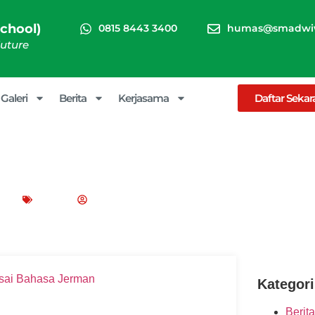
chool)
0815 8443 3400
humas@smadwiw
Future
Galeri
Berita
Kerjasama
Daftar Seka
 Menguasai Bahasa Jerman da
21
Blog
SMA Dwiwarna (Boarding School)
Kategori
Berita