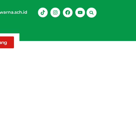
arna.sch.id
rang
n Jepang