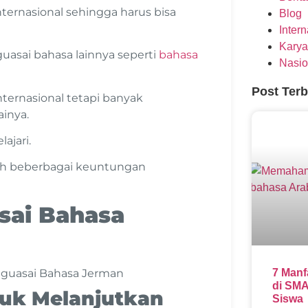
ternasional sehingga harus bisa
Blog
Inter
Karya
uasai bahasa lainnya seperti
bahasa
Nasio
Post Ter
ternasional tetapi banyak
inya.
ajari.
lah beberbagai
keuntungan
sai Bahasa
7 Manf
di SMA
uk Melanjutkan
Siswa