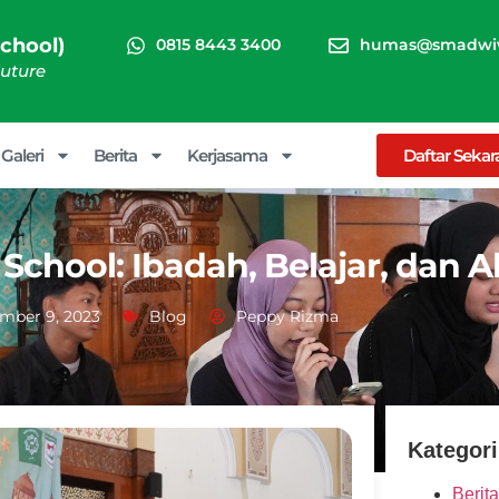
chool)
0815 8443 3400
humas@smadwiw
Future
Galeri
Berita
Kerjasama
Daftar Seka
School: Ibadah, Belajar, dan A
mber 9, 2023
Blog
Peppy Rizma
Kategori
Berita