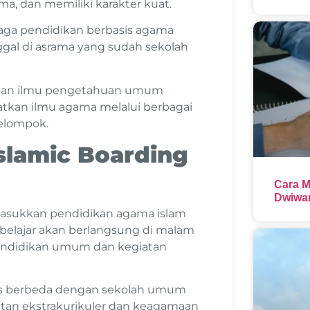
ma, dan memiliki karakter kuat.
aga pendidikan berbasis agama
nggal di asrama yang sudah sekolah
atkan ilmu pengetahuan umum
atkan ilmu agama melalui berbagai
 kelompok.
Islamic Boarding
Cara M
Dwiwar
masukkan pendidikan agama islam
belajar akan berlangsung di malam
r pendidikan umum dan kegiatan
elas berbeda dengan sekolah umum
tan ekstrakurikuler dan keagamaan