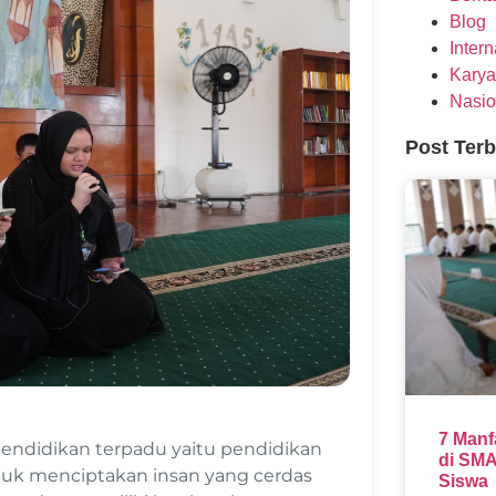
Blog
Inter
Karya
Nasio
Post Ter
7 Manf
pendidikan terpadu yaitu pendidikan
di SMA
uk menciptakan insan yang cerdas
Siswa