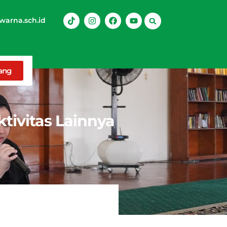
arna.sch.id
rang
ktivitas Lainnya