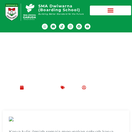
SMA Dwiwarna
(Boarding School)
Building Better Standard for the Future
Manfaat Mengikuti Ekstrakurikuler Karya
Tulis Ilmiah Remaja untuk Pelajar
Januari 10, 2024
Blog
Peppy Rizma
Karya tulis ilmiah remaja merupakan sebuah karya