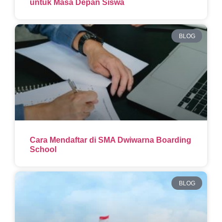
untuk Masa Depan Siswa
BLOG
Cara Mendaftar di SMA Dwiwarna Boarding
School
BLOG