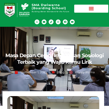
SMA Dwiwarna
(Boarding School)
Building Better Standard for the Future
Masa Depan Cerah! Ini Jurusan Sosiologi
Terbaik yang Wajib Kamu Lirik
September 1, 2025
Blog
Peppy Rizma