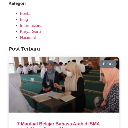
Kategori
Berita
Blog
Internasional
Karya Guru
Nasional
Post Terbaru
BLOG
7 Manfaat Belajar Bahasa Arab di SMA