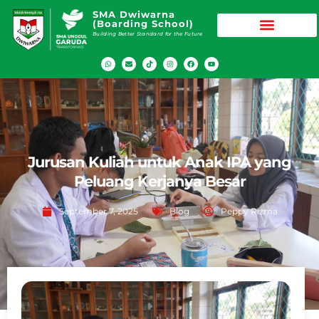
SMA Dwiwarna
(Boarding School)
Building Better Standard for the Future
Jurusan Kuliah untuk Anak IPA yang
Peluang Kerjanya Besar
September 7, 2025
Blog
Peppy Rizma